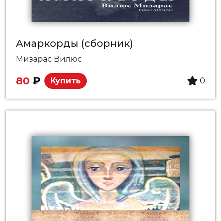
Амаркорды (сборник)
Мизарас Вилюс
80
₽
Купить
0