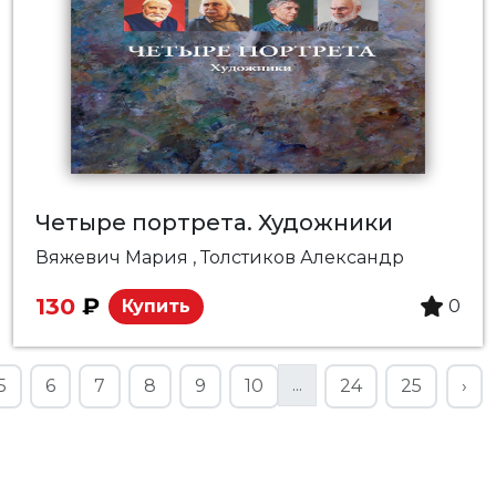
Четыре портрета. Художники
Вяжевич Мария
, Толстиков Александр
130
₽
Купить
0
...
5
6
7
8
9
10
24
25
›