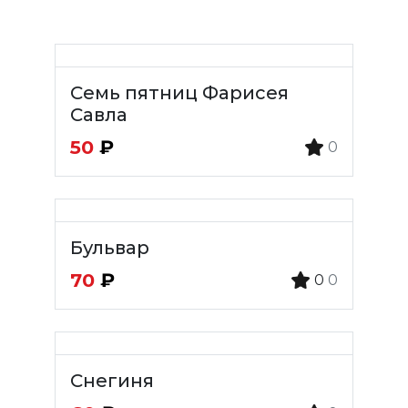
Семь пятниц Фарисея
Савла
50
₽
0
Бульвар
70
₽
0
0
Снегиня