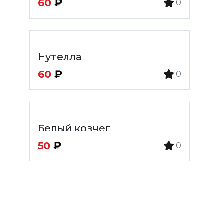
60
₽
0
Нутелла
60
₽
0
Белый ковчег
50
₽
0