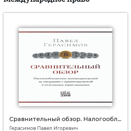
Сравнительный обзор. Налогообложение вознаграждений за операции с криптовалютой в отдельных юрисдикциях
Герасимов Павел Игоревич