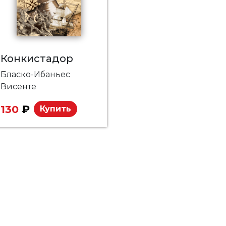
Конкистадор
Бласко-Ибаньес
Висенте
130
₽
Купить