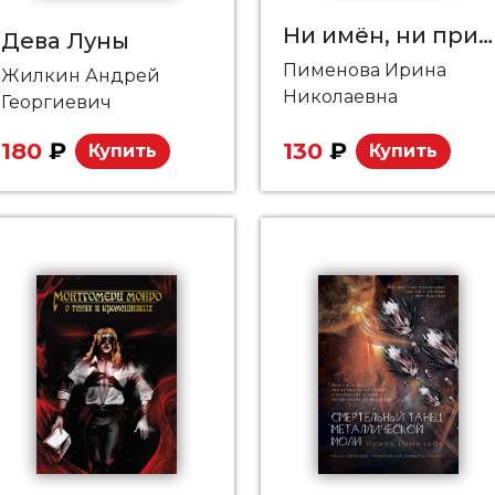
Ни имён, ни примет
Дева Луны
Пименова Ирина
Жилкин Андрей
Николаевна
Георгиевич
180
₽
130
₽
Купить
Купить