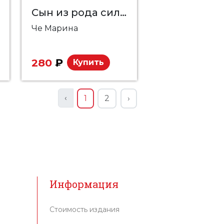
Сын из рода сильнейших
Че Марина
280
₽
Купить
‹
1
2
›
Информация
Стоимость издания