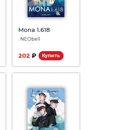
Mona 1.618
. NEObell
202
₽
Купить