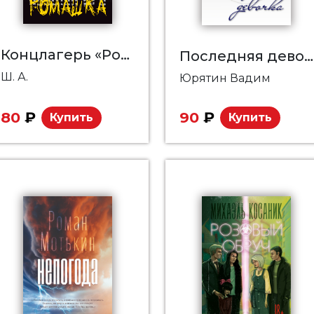
Концлагерь «Ромашка»
Последняя девочка
Ш. А.
Юрятин Вадим
80
₽
90
₽
Купить
Купить