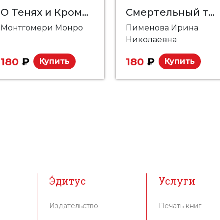
О Тенях и Кромешниках
Смертельный танец металлической моли
Монтгомери Монро
Пименова Ирина
Николаевна
180
₽
180
₽
Купить
Купить
Э́дитус
Услуги
Издательство
Печать книг