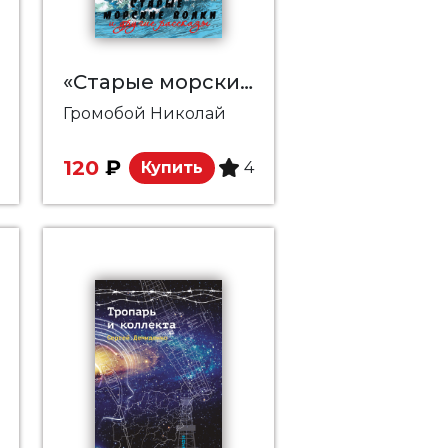
«Cтарые морские волки» и другие рассказы
Громобой Николай
120
₽
Купить
4