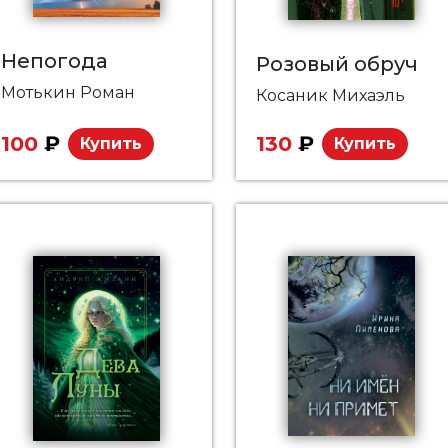
Непогода
Розовый обруч
Мотькин Роман
Косаник Михаэль
100
₽
130
₽
Купить
Купить