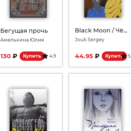
Black Moon / Чёрная луна
Бегущая прочь
Jouk Sergey
Амелькина Юлия
130
₽
44.95
₽
Купить
4.9
Купить
5