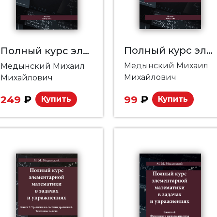
Полный курс элементарной математики в задачах и упражнениях. Книга 2: Числовые последовательности и прогрессии
Полный курс элементарной математики в задачах и упражнениях. Книга 1: Числа
Медынский Михаил
Медынский Михаил
Михайлович
Михайлович
249
₽
99
₽
Купить
Купить