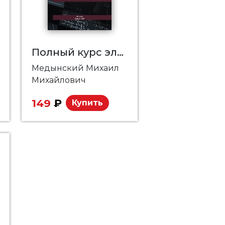
Полный курс элементарной математики в задачах и упражнениях. Книга 3: Тождественные преобразования выражений
Медынский Михаил
Михайлович
149
₽
Купить