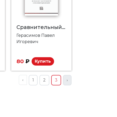
Сравнительный обзор. Налогообложение вознаграждений за операции с криптовалютой в отдельных юрисдикциях
Герасимов Павел
Игоревич
80
₽
Купить
‹
1
2
3
›