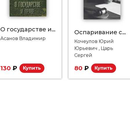
О государстве и праве
Оспаривание сделок должника при банкротстве. Практические аспекты
Асанов Владимир
Кочеулов Юрий
Юрьевич
, Царь
Сергей
130
₽
80
₽
Купить
Купить